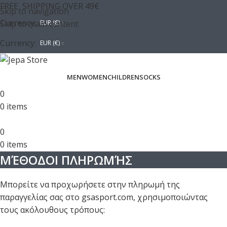
FREE SHIPPING OVER 49€
Skip to navigation
Currency:
Skip to main content
EUR (€)
Currency:
EUR (€)
MEN
WOMEN
CHILDREN
SOCKS
0
0
items
0
0
items
ΜΈΘΟΔΟΙ ΠΛΗΡΩΜΉΣ
Μπορείτε να προχωρήσετε στην πληρωμή της
παραγγελίας σας στο gsasport.com, χρησιμοποιώντας
τους ακόλουθους τρόπους: