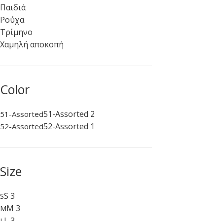
Παιδιά
Ρούχα
Τρίμηνο
Χαμηλή αποκοπή
Color
51-Assorted
2
51-Assorted
52-Assorted
1
52-Assorted
Size
S
3
S
M
3
M
L
3
L