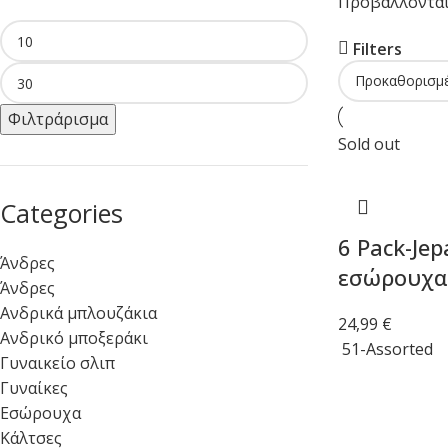
Προβάλλονται 
Filters
Φιλτράρισμα
Sold out
Categories
6 Pack-Je
Άνδρες
εσώρουχα 
Άνδρες
Ανδρικά μπλουζάκια
24,99
€
Ανδρικό μποξεράκι
51-Assorted
Γυναικείο σλιπ
Επιλογή
Γυναίκες
Εσώρουχα
Κάλτσες