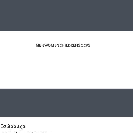
MEN
WOMEN
CHILDREN
SOCKS
/
Εσώρουχα