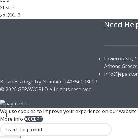
XL
3
XL
XXL
2
XXL
Need Hel
Favierou Str, 
Athens Greece
info@jepa.sto
Business Registry Number: 140356003000
© 2026 GEPAWORLD All rights reserved
We use cookies to improve your experience on our website. 
More info
ACCEPT