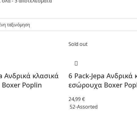
όλα - 3 αποτελέσματα
Sold out
pa Ανδρικά κλασικά
6 Pack-Jepa Ανδρικά 
Boxer Poplin
εσώρουχα Boxer Popl
24,99
€
52-Assorted
Επιλογή