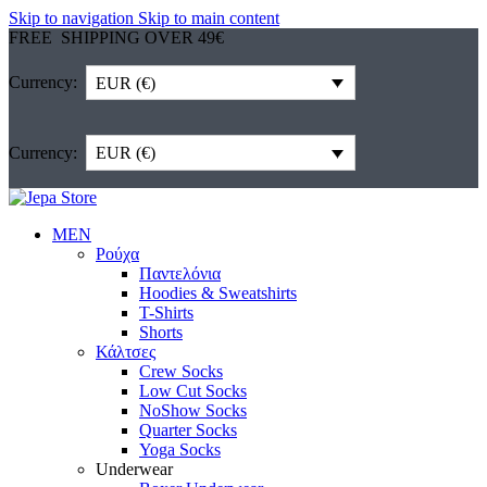
Skip to navigation
Skip to main content
FREE SHIPPING OVER 49€
Currency:
EUR (€)
Currency:
EUR (€)
MEN
Ρούχα
Παντελόνια
Hoodies & Sweatshirts
T-Shirts
Shorts
Κάλτσες
Crew Socks
Low Cut Socks
NoShow Socks
Quarter Socks
Yoga Socks
Underwear