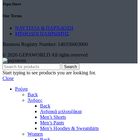
Jepa.Store
Our Terms
ΝΑΥΤΙΛΊΑ & ΠΑΡΆΔΟΣΗ
ΜΈΘΟΔΟΙ ΠΛΗΡΩΜΉΣ
Business Registry Number: 140356003000
© 2026 GEPAWORLD All rights reserved
Search
Start typing to see products you are looking for.
Close
Ρούχα
Back
Άνδρες
Back
Ανδρικά μπλουζάκια
Men’s Shorts
Men’s Pants
Men’s Hoodies & Sweatshirts
Women
Back