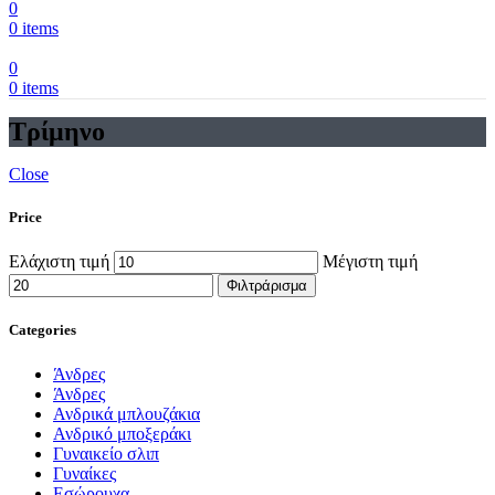
0
0
items
0
0
items
Τρίμηνο
Close
Price
Ελάχιστη τιμή
Μέγιστη τιμή
Φιλτράρισμα
Categories
Άνδρες
Άνδρες
Ανδρικά μπλουζάκια
Ανδρικό μποξεράκι
Γυναικείο σλιπ
Γυναίκες
Εσώρουχα