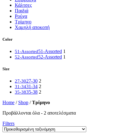
Κάλτσες
Παιδιά
Ρούχα
Τρίμηνο
Χαμηλή αποκοπή
Color
51-Assorted
1
51-Assorted
52-Assorted
1
52-Assorted
Size
27-30
2
27-30
31-34
2
31-34
35-38
2
35-38
Home
/
Shop
/
Τρίμηνο
Προβάλλονται όλα - 2 αποτελέσματα
Filters