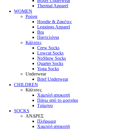
Boxer Underwear
Thermal Apparel
WOMEN
Ρούχα
Hoodie & Ζακέτες
Leggings Apparel
Bra
Παντελόνια
Κάλτσες
Crew Socks
Lowcut Socks
NoShow Socks
Quarter Socks
Yoga Socks
Underwear
Brief Underwear
CHILDREN
Κάλτσες
Χαμηλή αποκοπή
Πάνω από το μοσχάρι
Τρίμηνο
SOCKS
ΑΝΔΡΕΣ
Πλήρωμα
Χαμηλή αποκοπή