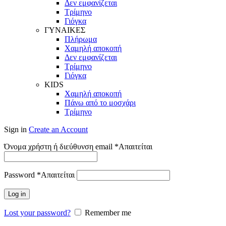
Δεν εμφανίζεται
Τρίμηνο
Γιόγκα
ΓΥΝΑΙΚΕΣ
Πλήρωμα
Χαμηλή αποκοπή
Δεν εμφανίζεται
Τρίμηνο
Γιόγκα
KIDS
Χαμηλή αποκοπή
Πάνω από το μοσχάρι
Τρίμηνο
Sign in
Create an Account
Όνομα χρήστη ή διεύθυνση email
*
Απαιτείται
Password
*
Απαιτείται
Log in
Lost your password?
Remember me