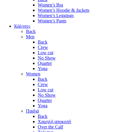
Women’s Bra
Women’s Hoodie & Jackets
Women’s Leggings
Women’s Pants
Κάλτσες
Back
Men
Back
Crew
Low cut
No Show
Quarter
Yoga
Women
Back
Crew
Low cut
No Show
Quarter
Yoga
Παιδιά
Back
Χαμηλή αποκοπή
Over the Calf