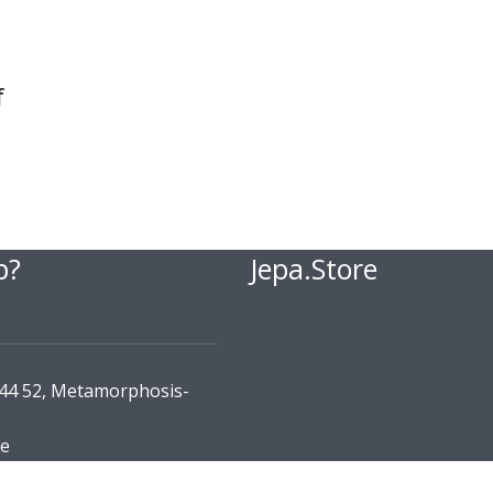
f
p?
Jepa.Store
144 52, Metamorphosis-
re