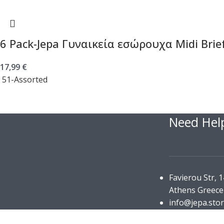
6 Pack-Jepa Γυναικεία εσώρουχα Midi Brie
17,99
€
51-Assorted
Επιλογή
Need Hel
Favierou Str, 
Athens Greece
info@jepa.sto
Business Registry Number: 140356003000