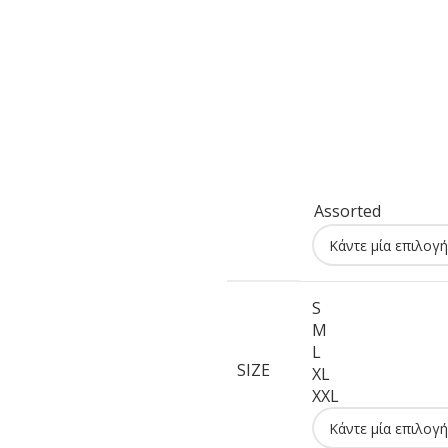
Assorted
S
M
L
SIZE
XL
XXL