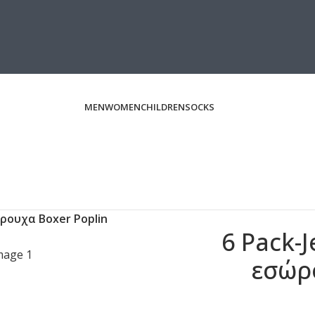
MEN
WOMEN
CHILDREN
SOCKS
ρουχα Boxer Poplin
6 Pack-
εσώρ