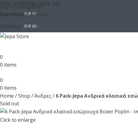
FREE SHIPPING OVER 49€
Skip to navigation
Currency:
Skip to main content
EUR (€)
Currency:
EUR (€)
0
0
items
0
0
items
Home
/
Shop
/
Άνδρες
/
6 Pack-Jepa Ανδρικά κλασικά εσώ
Sold out
Click to enlarge