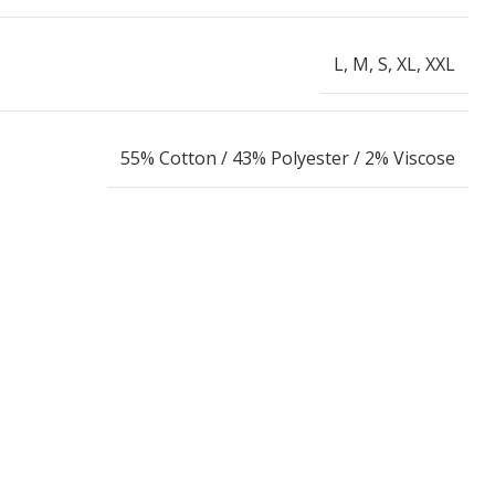
L
,
M
,
S
,
XL
,
XXL
55% Cotton / 43% Polyester / 2% Viscose